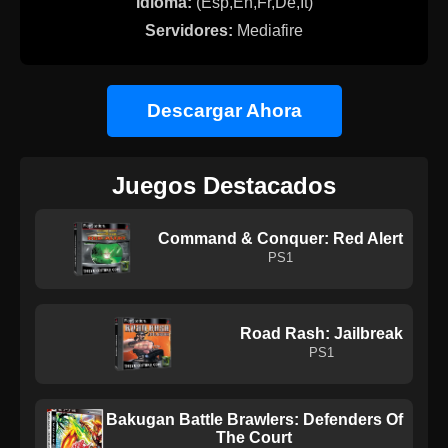
Idioma:
(Esp,En,Fr,De,It)
Servidores:
Mediafire
Descargar Ahora
Juegos Destacados
Command & Conquer: Red Alert
PS1
Road Rash: Jailbreak
PS1
Bakugan Battle Brawlers: Defenders Of
The Court