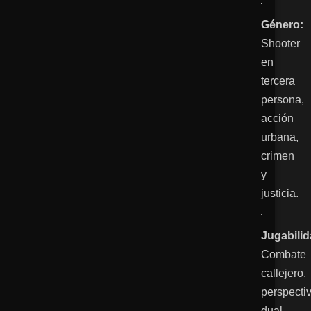
Género:
Shooter
en
tercera
persona,
acción
urbana,
crimen
y
justicia.
Jugabilid
Combate
callejero,
perspecti
dual