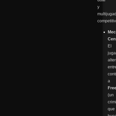
y
multijuga
competiti
Mec
Cent
El
juga
alte
entr
cont
a
Fre
(un
crim
que
bus