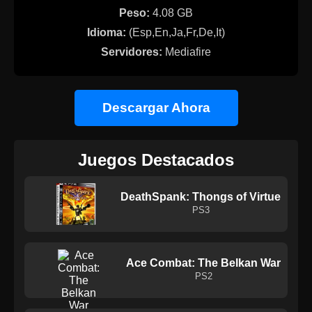
Peso:
4.08 GB
Idioma:
(Esp,En,Ja,Fr,De,It)
Servidores:
Mediafire
Descargar Ahora
Juegos Destacados
DeathSpank: Thongs of Virtue
PS3
Ace Combat: The Belkan War
PS2