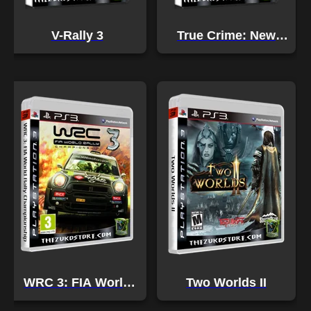
V-Rally 3
True Crime: New
T
York City
WRC 3: FIA World
Two Worlds II
Rally Championship