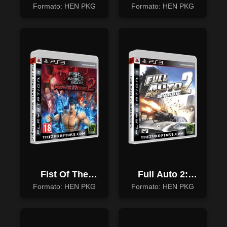
Vegas Ultimate
Back To
Formato: HEN PKG
Formato: HEN PKG
Edition
Multiverse
Fist Of The
Full Auto 2:
North: Star
Battlelines
Formato: HEN PKG
Formato: HEN PKG
Ken's Rage 2