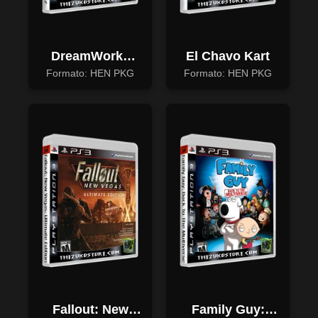
DreamWorks
El Chavo Kart
Super Star Kartz
Formato: HEN PKG
Formato: HEN PKG
Fallout: New
Family Guy: