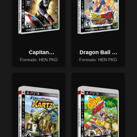
Capitan
Dragon Ball Z:
America: Super
Ultimate
Formato: HEN PKG
Formato: HEN PKG
Soldier
Tenkaichi