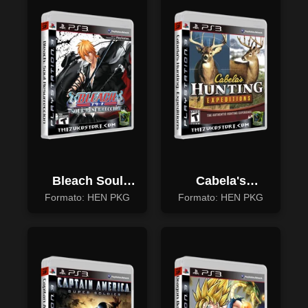
Bleach Soul
Cabela's
Resurreccion
Hunting:
Formato: HEN PKG
Formato: HEN PKG
Expeditions