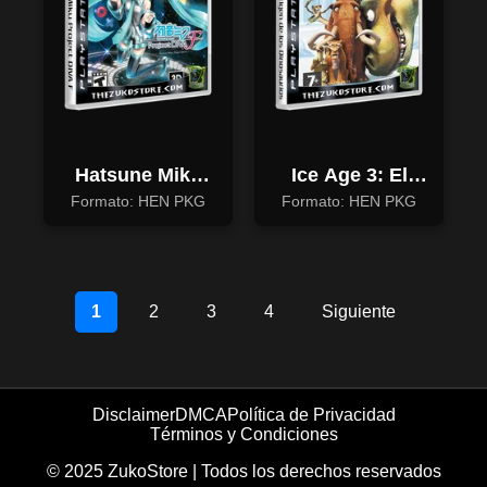
Hatsune Miku
Ice Age 3: El
Project DIVA F
Origen de los
Formato: HEN PKG
Formato: HEN PKG
Dinosaurios
1
2
3
4
Siguiente
Disclaimer
DMCA
Política de Privacidad
Términos y Condiciones
© 2025 ZukoStore | Todos los derechos reservados