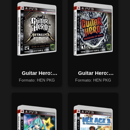
Guitar Hero:
Guitar Hero:
Metallica
Warriors Of
Formato: HEN PKG
Formato: HEN PKG
Rock