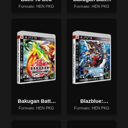
Brawlers
Formato: HEN PKG
Formato: HEN PKG
Bakugan Battle
Blazblue:
Brawlers:
Calamity Trigger
Formato: HEN PKG
Formato: HEN PKG
Defenders Of
The Court